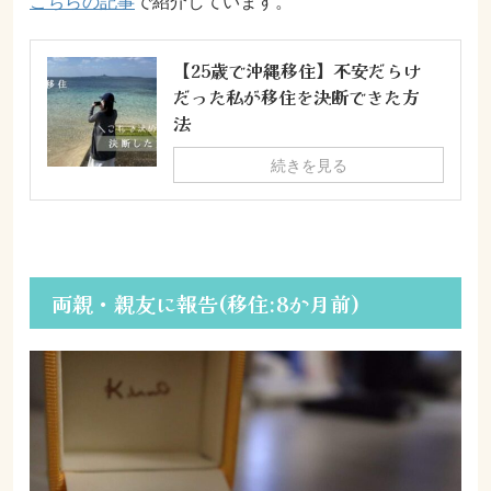
こちらの記事
で紹介しています。
【25歳で沖縄移住】不安だらけ
だった私が移住を決断できた方
法
続きを見る
両親・親友に報告(移住:8か月前)