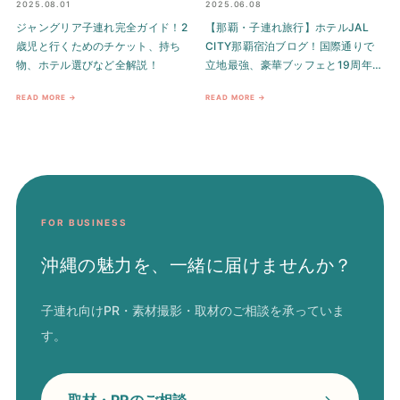
2025.08.01
2025.06.08
ジャングリア子連れ完全ガイド！2
【那覇・子連れ旅行】ホテルJAL
歳児と行くためのチケット、持ち
CITY那覇宿泊ブログ！国際通りで
物、ホテル選びなど全解説！
立地最強、豪華ブッフェと19周年
キャンペーンも徹底解説
READ MORE →
READ MORE →
FOR BUSINESS
沖縄の魅力を、一緒に届けませんか？
子連れ向けPR・素材撮影・取材のご相談を承っていま
す。
取材・PRのご相談
→