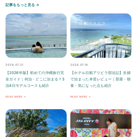
記事をもっと見る →
2026.07.31
2026.07.16
【2026年版】初めての沖縄旅行完
【ホテル日航アリビラ宿泊記】夫婦
全ガイド｜何泊・どこに泊まる？3
で泊まった本音レビュー｜部屋・朝
泊4日モデルコースも紹介
食・気になった点も紹介
READ MORE →
READ MORE →