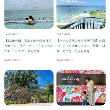
2026.07.31
2026.07.16
【2026年版】初めての沖縄旅行完
【ホテル日航アリビラ宿泊記】夫婦
全ガイド｜何泊・どこに泊まる？3
で泊まった本音レビュー｜部屋・朝
泊4日モデルコースも紹介
食・気になった点も紹介
READ MORE →
READ MORE →